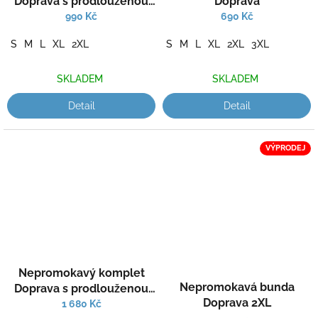
Doprava s prodlouženou
Doprava
bederní částí
990 Kč
690 Kč
S
M
L
XL
2XL
S
M
L
XL
2XL
3XL
SKLADEM
SKLADEM
Detail
Detail
VÝPRODEJ
Nepromokavý komplet
Nepromokavá bunda
Doprava s prodlouženou
Doprava 2XL
bederní částí
1 680 Kč