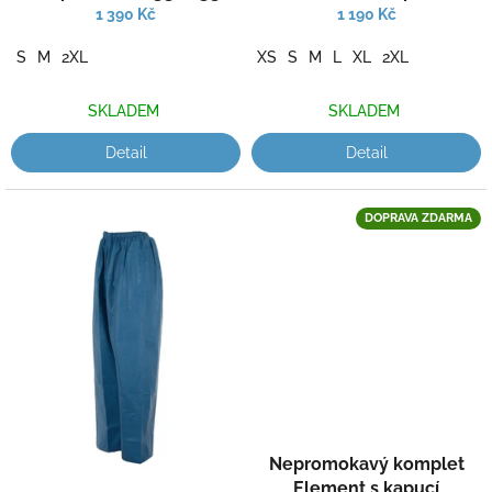
k
1 390 Kč
1 190 Kč
t
ů
S
M
2XL
XS
S
M
L
XL
2XL
SKLADEM
SKLADEM
Detail
Detail
DOPRAVA ZDARMA
Nepromokavý komplet
Element s kapucí