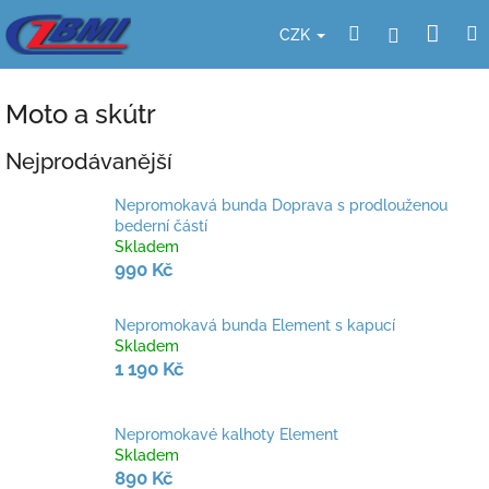
Přejít
Nák
Hledat
Přihlášení
na
CZK
obsah
koší
Moto a skútr
Nejprodávanější
Nepromokavá bunda Doprava s prodlouženou
bederní částí
Skladem
990 Kč
Nepromokavá bunda Element s kapucí
Skladem
1 190 Kč
Nepromokavé kalhoty Element
Skladem
890 Kč