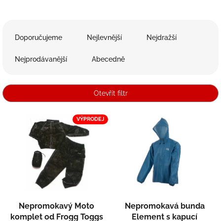
Ř
a
Doporučujeme
Nejlevnější
Nejdražší
z
e
Nejprodávanější
Abecedně
n
í
p
Otevřít filtr
r
o
V
VÝPRODEJ
d
ý
u
p
k
i
t
s
ů
p
r
o
d
Nepromokavý Moto
Nepromokavá bunda
u
komplet od Frogg Toggs
Element s kapucí