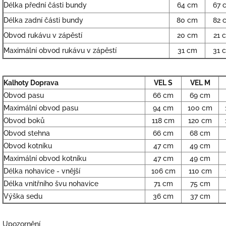
Délka přední části bundy
64 cm
67 
Délka zadní části bundy
80 cm
82 
Obvod rukávu v zápěstí
20 cm
21 
Maximální obvod rukávu v zápěstí
31 cm
31 
Kalhoty Doprava
VEL S
VEL M
Obvod pasu
66 cm
69 cm
Maximální obvod pasu
94 cm
100 cm
Obvod boků
118 cm
120 cm
Obvod stehna
66 cm
68 cm
Obvod kotníku
47 cm
49 cm
Maximální obvod kotníku
47 cm
49 cm
Délka nohavice - vnější
106 cm
110 cm
Délka vnitřního švu nohavice
71 cm
75 cm
Výška sedu
36 cm
37 cm
Upozornění