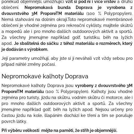
poněkud objemnější, umožňující
vzít si pod ní i více vrstev
a druhů
oblečení.
Nepromokavá bunda Doprava
je
vyrobena z
dvouvrstvého 3M ProporeTM materiálu
(100 % Polypropylen).
Nemá stahování na dolním okraji.Toto nepromokavé membránové
oblečení je vhodné zejména pro rekreační cyklisty, majitele skútrů
a mopedů ale i pro mnoho dalších outdoorových aktivit a sportů.
Za všechny jmenujme například golf, turistiku, běh na lyžích
apod.
Je sbalitelná do sáčku z téhož materiálu o rozměrech, který
je dodáván s výrobkem.
Její parametry umožňují, aby jste si jí neváhali vzít vždy sebou pro
případ náhlé změny počasí.
Nepromokavé kalhoty Doprava
Nepromokavé kalhoty Doprava jsou
vyrobeny z dvouvrstvého 3M
ProporeTM materiálu
(100 % Polypropylen). Kalhoty jsou vhodné
zejména pro turisty, jízdu na skůtru, vodním skůtru či motorce, ale i
pro mnoho dalších outdoorových aktivit a sportů. Za všechny
jmenujme například golf, běh na lyžích apod. Nejsou určeny pro
častou jízdu na kole, šlapáním dochází ke tření a tím se porušuje
povrch látky.
Při výběru velikosti mějte na paměti, že střih je objemnější.