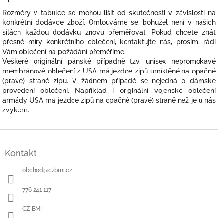
Rozměry v tabulce se mohou lišit od skutečnosti v závislosti na
konkrétní dodávce zboží. Omlouváme se, bohužel není v našich
silách každou dodávku znovu přeměřovat. Pokud chcete znát
přesné míry konkrétního oblečení, kontaktujte nás, prosím, rádi
Vám oblečení na požádání přeměříme.
Veškeré originální pánské případně tzv. unisex nepromokavé
membránové oblečení z USA má jezdce zipů umístěné na opačné
(pravé) straně zipu. V žádném případě se nejedná o dámské
provedení oblečení. Například i originální vojenské oblečení
armády USA má jezdce zipů na opačné (pravé) straně než je u nás
zvykem.
Z
á
Kontakt
p
a
obchod
@
czbmi.cz
t
í
776 241 117
CZ BMI