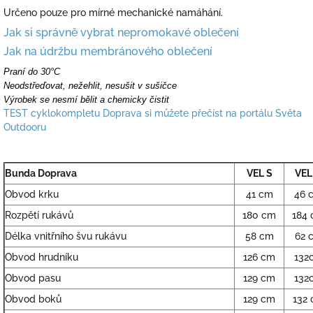
Určeno pouze pro mírné mechanické namáhání.
Jak si správně vybrat nepromokavé oblečení
Jak na údržbu membránového oblečení
Praní do 30°C
Neodstřeďovat, nežehlit, nesušit v sušičce
Výrobek se nesmí bělit a chemicky čistit
TEST cyklokompletu Doprava si můžete přečíst na portálu Světa
Outdooru
Bunda Doprava
VEL S
VEL
Obvod krku
41 cm
46 
Rozpětí rukávů
180 cm
184
Délka vnitřního švu rukávu
58 cm
62 
Obvod hrudníku
126 cm
132
Obvod pasu
129 cm
132
Obvod boků
129 cm
132