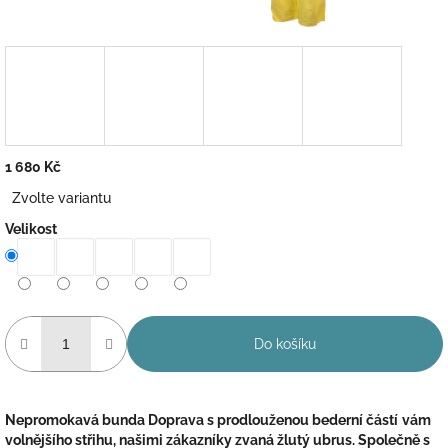
1 680 Kč
Měrná
Zvolte variantu
cena:
Velikost
Do košíku
Nepromokavá bunda Doprava s prodlouženou bederní částí
vám
volnějšího střihu, našimi zákazníky zvaná žlutý ubrus. Společně s