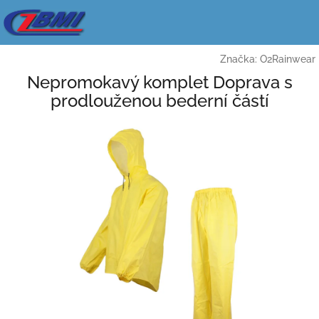
Přejít
na
obsah
Značka:
O2Rainwear
Nepromokavý komplet Doprava s
prodlouženou bederní částí