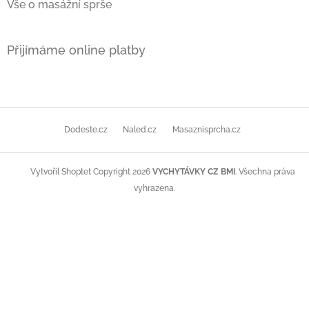
Vše o masážní sprše
Přijímáme online platby
Dodeste.cz
Naled.cz
Masaznisprcha.cz
Copyright 2026
VYCHYTÁVKY CZ BMI
. Všechna práva
Vytvořil Shoptet
vyhrazena.