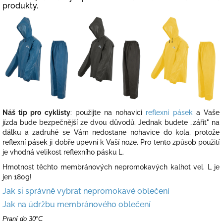
produkty
.
Náš tip pro cyklisty
: použijte na nohavici
reflexní pásek
a Vaše
jízda bude bezpečnější ze dvou důvodů. Jednak budete „zářit" na
dálku a zadruhé se Vám nedostane nohavice do kola, protože
reflexní pásek ji dobře upevní k Vaší noze. Pro tento způsob použití
je vhodná velikost reflexního pásku L.
Hmotnost těchto membránových nepromokavých kalhot vel. L je
jen 180g!
Jak si správně vybrat nepromokavé oblečení
Jak na údržbu membránového oblečení
Praní do 30°C