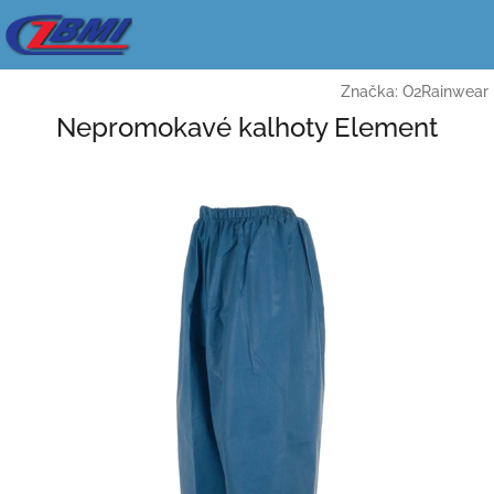
Přejít
na
obsah
Značka:
O2Rainwear
Nepromokavé kalhoty Element