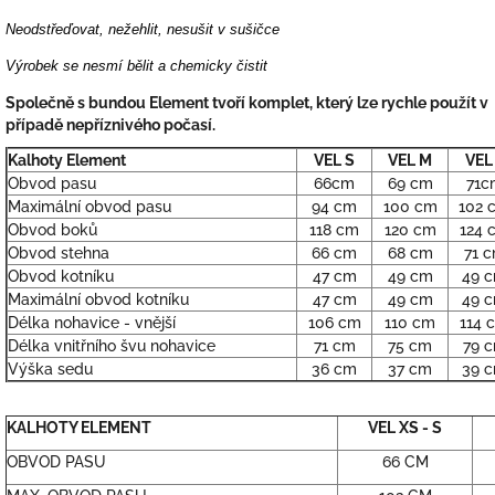
Neodstřeďovat, nežehlit, nesušit v sušičce
Výrobek se nesmí bělit a chemicky čistit
Společně s bundou Element tvoří komplet, který lze rychle použít v
případě nepříznivého počasí.
Kalhoty Element
VEL S
VEL M
VEL
Obvod pasu
66cm
69 cm
71c
Maximální obvod pasu
94 cm
100 cm
102 
Obvod boků
118 cm
120 cm
124 
Obvod stehna
66 cm
68 cm
71 
Obvod kotníku
47 cm
49 cm
49 
Maximální obvod kotníku
47 cm
49 cm
49 
Délka nohavice - vnější
106 cm
110 cm
114 
Délka vnitřního švu nohavice
71 cm
75 cm
79 
Výška sedu
36 cm
37 cm
39 
KALHOTY ELEMENT
VEL XS - S
OBVOD PASU
66 CM