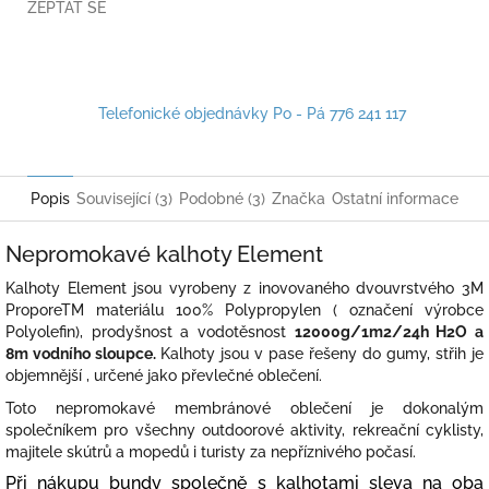
ZEPTAT SE
Telefonické objednávky Po - Pá 776 241 117
Popis
Související (3)
Podobné (3)
Značka
Ostatní informace
Nepromokavé kalhoty Element
Kalhoty Element jsou vyrobeny z inovovaného dvouvrstvého 3M
ProporeTM materiálu 100% Polypropylen ( označení výrobce
Polyolefin), prodyšnost a vodotěsnost
12000g/1m2/24h H2O a
8m vodního sloupce.
Kalhoty jsou v pase řešeny do gumy, střih je
objemnější , určené jako převlečné oblečení.
Toto nepromokavé membránové oblečení je dokonalým
společníkem pro všechny outdoorové aktivity, rekreační cyklisty,
majitele skútrů a mopedů i turisty za nepříznivého počasí.
Při nákupu bundy společně s kalhotami sleva na oba