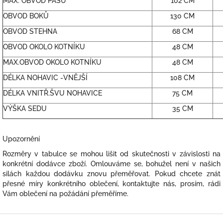
MAX. OBVOD PASU
102 CM
OBVOD BOKŮ
130 CM
OBVOD STEHNA
68 CM
OBVOD OKOLO KOTNÍKU
48 CM
MAX.OBVOD OKOLO KOTNÍKU
48 CM
DÉLKA NOHAVIC -VNĚJŠÍ
108 CM
DÉLKA VNITŘ.ŠVU NOHAVICE
75 CM
VÝŠKA SEDU
35 CM
Upozornění
Rozměry v tabulce se mohou lišit od skutečnosti v závislosti na
konkrétní dodávce zboží. Omlouváme se, bohužel není v našich
silách každou dodávku znovu přeměřovat. Pokud chcete znát
přesné míry konkrétního oblečení, kontaktujte nás, prosím, rádi
Vám oblečení na požádání přeměříme.
Z