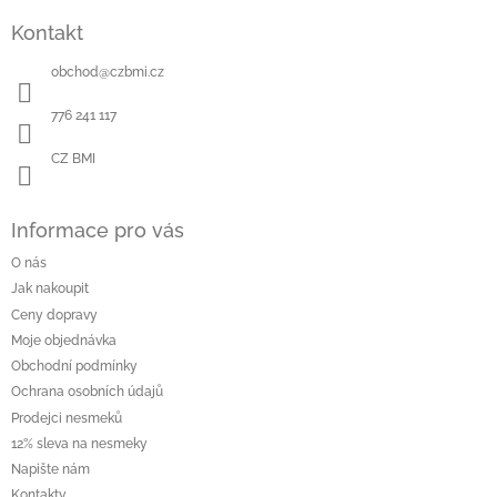
á
Kontakt
p
a
obchod
@
czbmi.cz
t
í
776 241 117
CZ BMI
Informace pro vás
O nás
Jak nakoupit
Ceny dopravy
Moje objednávka
Obchodní podmínky
Ochrana osobních údajů
Prodejci nesmeků
12% sleva na nesmeky
Napište nám
Kontakty