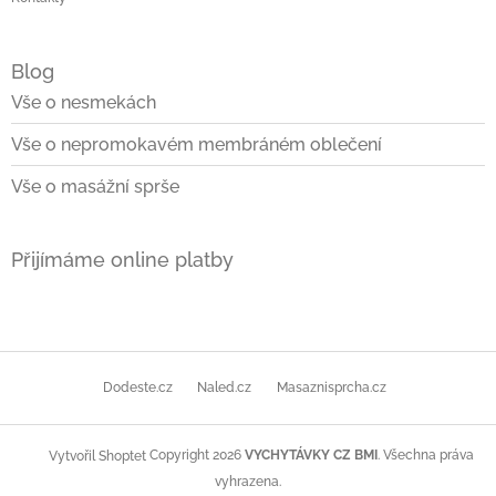
Blog
Vše o nesmekách
Vše o nepromokavém membráném oblečení
Vše o masážní sprše
Přijímáme online platby
Dodeste.cz
Naled.cz
Masaznisprcha.cz
Copyright 2026
VYCHYTÁVKY CZ BMI
. Všechna práva
Vytvořil Shoptet
vyhrazena.