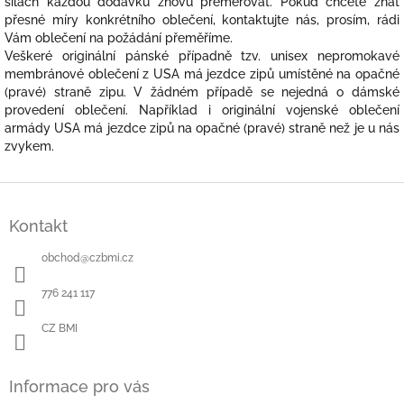
silách každou dodávku znovu přeměřovat. Pokud chcete znát
přesné míry konkrétního oblečení, kontaktujte nás, prosím, rádi
Vám oblečení na požádání přeměříme.
Veškeré originální pánské případně tzv. unisex nepromokavé
membránové oblečení z USA má jezdce zipů umístěné na opačné
(pravé) straně zipu. V žádném případě se nejedná o dámské
provedení oblečení. Například i originální vojenské oblečení
armády USA má jezdce zipů na opačné (pravé) straně než je u nás
zvykem.
Z
á
Kontakt
p
a
obchod
@
czbmi.cz
t
í
776 241 117
CZ BMI
Informace pro vás