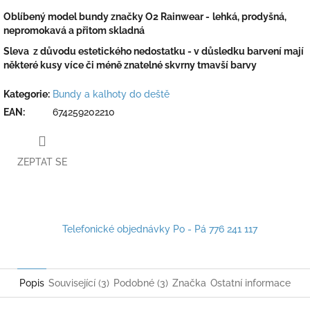
Oblíbený model bundy značky O2 Rainwear -
lehká, prodyšná,
nepromokavá a přitom skladná
Sleva z důvodu estetického nedostatku - v důsledku barvení mají
některé kusy více či méně znatelné skvrny tmavší barvy
Kategorie
:
Bundy a kalhoty do deště
EAN
:
674259202210
ZEPTAT SE
Telefonické objednávky Po - Pá 776 241 117
Popis
Související (3)
Podobné (3)
Značka
Ostatní informace