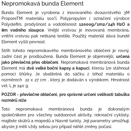
Nepromokavá bunda Element
Bunda Element je vyrobena z inovovaného dvouvrstvého 3M
ProporeTM materiálu 100% Polypropylen ( označení výrobce
Polyolefin), prodyšnost a vodotěsnost
12000g/1m2/24h H2O a
8m vodního sloupce
. Vnější vrstvou je inovovaná membrána,
vnitřní vrstvou pak netkaná textilie. Použitý materiál dává bundě
Element vyšší pevnost.
Střih tohoto nepromokavého membránového oblečení je rovný,
zadní část je prodloužená. Bunda Element je objemnější,
určená
jako převlečná přes oblečení
. Nepromokavá membránová bunda
Element má
dvě velké boční kapsy a kapuci
, kterou lze stáhnout
pomocí šňůrky. Je sbalitelná do sáčku z téhož materiálu o
rozměrech 22 x 27 cm , který je dodáván s výrobkem. Hmotnost
vel. L je 240 g.
POZOR - převlečné oblečení, pro správné určení velikosti tabulka
rozměrů níže
Toto nepromokavá membránová bunda je dokonalým
společníkem pro všechny outdoorové aktivity, rekreační cyklisty,
majitele skútrů a mopedů a hlavně turisty. Její parametry umožňují,
abyste ji měli vždy sebou pro případ náhlé změny počasí.