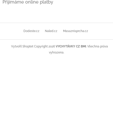
Přijímáme online platby
Dodeste.cz
Naled.cz
Masaznisprcha.cz
Copyright 2026
VYCHYTÁVKY CZ BMI
. Všechna práva
Vytvořil Shoptet
vyhrazena.