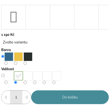
1 190 Kč
Měrná
Zvolte variantu
cena:
Barva
Velikost
Do košíku