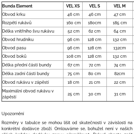
Bunda Element
VEL XS
VEL S
VEL M
Obvod krku
46 cm
46 cm
47 cm
Rozpětí rukávů
160 cm
180cm
185 cm
Délka vnitřního švu rukávu
52 cm
62 cm
64 cm
Obvod hrudníku
96 cm
128 cm
132 cm
Obvod pasu
96 cm
128 cm
132cm
Obvod boků
108 cm
128 cm
132 cm
Délka přední části bundy
67 cm
72 cm
74 cm
Délka zadní části bundy
75 cm
80 cm
82cm
Obvod rukávu v zápěstí
18 cm
21 cm
22 cm
Maximální obvod rukávu v
25 cm
30 cm
31 cm
zápěstí
Upozornění
Rozměry v tabulce se mohou lišit od skutečnosti v závislosti na
konkrétní dodávce zboží. Omlouváme se, bohužel není v našich