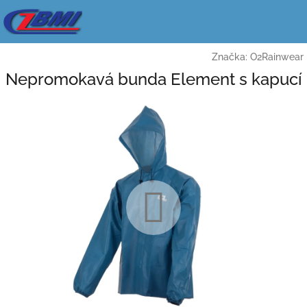
Přejít
na
obsah
Značka:
O2Rainwear
Nepromokavá bunda Element s kapucí