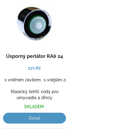
Úsporný perlátor RA6 24
271 Kč
s vnitřním závitem
s vnějším závitem
Klasický šetřič vody pro
umyvadla a dřezy
SKLADEM
Detail