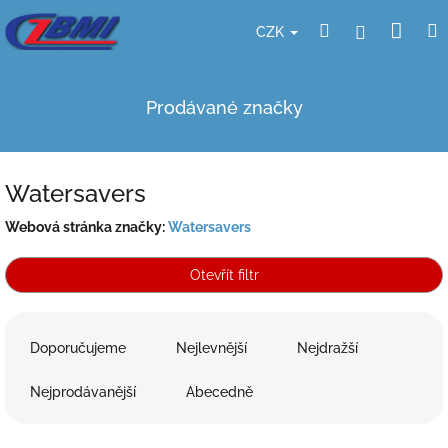
Přejít
Nák
Hledat
Přihlášení
na
CZK
obsah
koší
Prodávané značky
Watersavers
Webová stránka značky:
Watersavers
Otevřít filtr
Ř
a
Doporučujeme
Nejlevnější
Nejdražší
z
e
Nejprodávanější
Abecedně
n
í