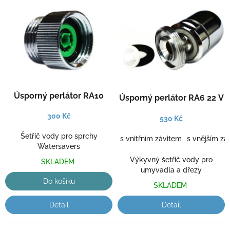
V
p
ý
r
p
o
i
d
s
u
p
k
r
t
o
ů
d
Úsporný perlátor RA10
Úsporný perlátor RA6 22 V
u
k
300 Kč
530 Kč
t
ů
Šetřič vody pro sprchy
s vnitřním závitem
s vnějším zá
Watersavers
Výkyvný šetřič vody pro
SKLADEM
umyvadla a dřezy
Do košíku
SKLADEM
Detail
Detail