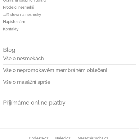
Ochrana osobních údajů
Prodejci nesmeků
12% sleva na nesmeky
Napište nám
Kontakty
Blog
Vše o nesmekách
Vše o nepromokavém membráném oblečení
Vše o masážní sprše
Přijímáme online platby
Dodeste.cz
Naled.cz
Masaznisprcha.cz