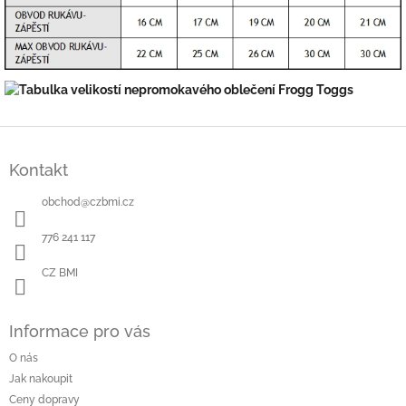
Z
á
Kontakt
p
a
obchod
@
czbmi.cz
t
í
776 241 117
CZ BMI
Informace pro vás
O nás
Jak nakoupit
Ceny dopravy