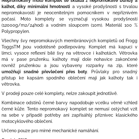
Nepromokavý moto komplet se skládá z nepromokavé bundy a
kalhot, díky minimální hmotnosti
a vysoké prodyšnosti s trvalou
nepromokavostí je neocenitelným pomocníkem v nepříznivém
počasí. Moto komplety se vyznačují vysokou prodyšností
(12000g/m2/24hod) a vodním sloupcem (10m). Materiál 100 %
Polypropylen.
Všechny švy nepromokavých membránových kompletů od Frogg
ToggsTM jsou vodotěsně podlepovány. Komplet má kapuci v
límci, vysoce reflexní bílé švy na větrovce i kalhotách. Větrovka
má v pase pruženku, kalhoty mají dole nohavice zakončené
rovněž pruženkou a jsou vybaveny rozparky na zip, které
umožňují snadné převlečení přes boty
. Průvlaky pro snadný
přístup ke kapsám spodního oblečení mají jak kalhoty tak i
větrovka.
V prodeji pouze celé komplety, nelze zakoupit jednotlivě.
Kombinace odstínů černé barvy napodobuje vcelku věrně vzhled
černé kůže. Tento nepromokavý komplet se nemusí ostýchat vzít
na sebe v případě potřeby ani zapřísáhlý příznivec klasického
motocyklového oblečení.
Určeno pouze pro mírné mechanické namáhání.