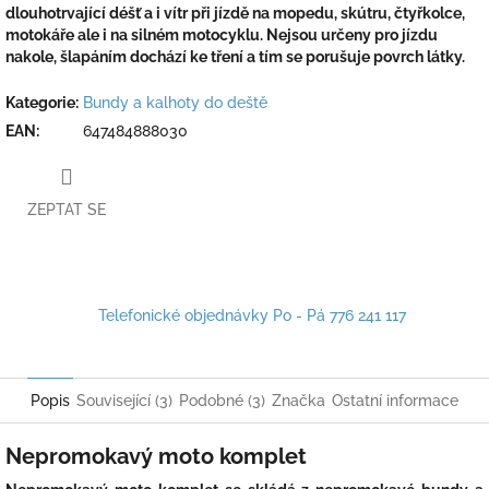
dlouhotrvající déšť a i vítr při jízdě na mopedu, skútru, čtyřkolce,
motokáře ale i na silném motocyklu. Nejsou určeny pro jízdu
nakole, šlapáním dochází ke tření a tím se porušuje povrch látky.
Kategorie
:
Bundy a kalhoty do deště
EAN
:
647484888030
ZEPTAT SE
Telefonické objednávky Po - Pá 776 241 117
Popis
Související (3)
Podobné (3)
Značka
Ostatní informace
Nepromokavý moto komplet