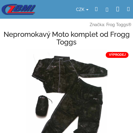
Přejít
Nák
Hledat
Přihlášení
na
CZK
obsah
koší
Značka:
Frog Toggs®
Nepromokavý Moto komplet od Frogg
Toggs
VÝPRODEJ