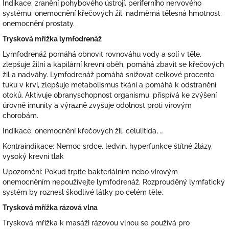
Indikace: zranění pohybového ústrojí, periferního nervového
systému, onemocnění křečových žil, nadměrná tělesná hmotnost,
onemocnění prostaty.
Trysková mřížka lymfodrenáž
Lymfodrenáž pomáhá obnovit rovnováhu vody a solí v těle,
zlepšuje žilní a kapilární krevní oběh, pomáhá zbavit se křečových
žil a nadváhy. Lymfodrenáž pomáhá snižovat celkové procento
tuku v krvi, zlepšuje metabolismus tkání a pomáhá k odstranění
otoků. Aktivuje obranyschopnost organismu, přispívá ke zvýšení
úrovně imunity a výrazně zvyšuje odolnost proti virovým
chorobám.
Indikace: onemocnění křečových žil, celulitida, …
Kontraindikace: Nemoc srdce, ledvin, hyperfunkce štítné žlázy,
vysoký krevní tlak
Upozornění: Pokud trpíte bakteriálním nebo virovým
onemocněním nepoužívejte lymfodrenáž. Rozprouděný lymfatický
systém by roznesl škodlivé látky po celém těle.
Trysková mřížka rázová vlna
Trysková mřížka k masáži rázovou vlnou se používá pro