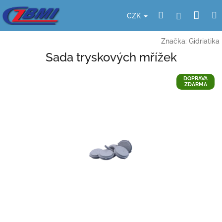
Přejít
Nák
Hledat
Přihlášení
na
CZK
obsah
koší
Značka:
Gidriatika
Sada tryskových mřížek
DOPRAVA
ZDARMA