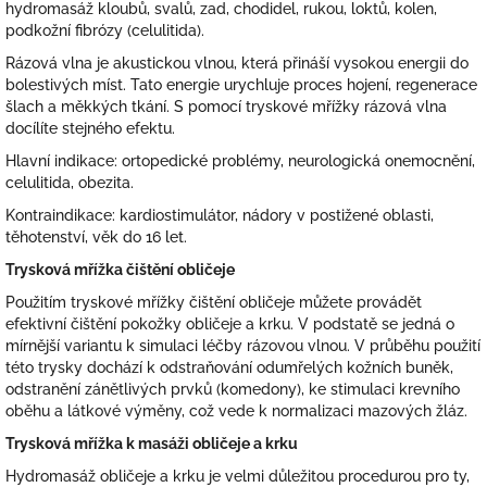
hydromasáž kloubů, svalů, zad, chodidel, rukou, loktů, kolen,
podkožní fibrózy (celulitida).
Rázová vlna je akustickou vlnou, která přináší vysokou energii do
bolestivých míst. Tato energie urychluje proces hojení, regenerace
šlach a měkkých tkání. S pomocí tryskové mřížky rázová vlna
docílíte stejného efektu.
Hlavní indikace: ortopedické problémy, neurologická onemocnění,
celulitida, obezita.
Kontraindikace: kardiostimulátor, nádory v postižené oblasti,
těhotenství, věk do 16 let.
Trysková mřížka čištění obličeje
Použitím tryskové mřížky čištění obličeje můžete provádět
efektivní čištění pokožky obličeje a krku. V podstatě se jedná o
mírnější variantu k simulaci léčby rázovou vlnou. V průběhu použití
této trysky dochází k odstraňování odumřelých kožních buněk,
odstranění zánětlivých prvků (komedony), ke stimulaci krevního
oběhu a látkové výměny, což vede k normalizaci mazových žláz.
Trysková mřížka k masáži obličeje a krku
Hydromasáž obličeje a krku je velmi důležitou procedurou pro ty,