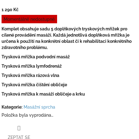
1 290 Kč
Měrná
Momentálně nedostupné
cena:
Komplet obsahuje sadu 5 doplňkových tryskových mřížek pro
cílené provádění masáží. Každá jednotlivá doplňková mřížka je
určena k použití na konkrétní oblast či k rehabilitaci konkrétního
zdravotního problému.
Trysková mřížka podvodní masáž
Trysková mřížka lymfodrenáž
Trysková mřížka rázová vlna
Trysková mřížka čištění obličeje
Trysková mřížka k masáži obličeje a krku
Kategorie
:
Masážní sprcha
Položka byla vyprodána…
ZEPTAT SE