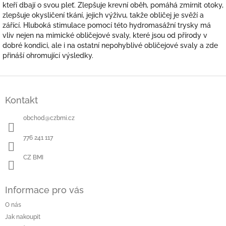
kteří dbají o svou pleť. Zlepšuje krevní oběh, pomáhá zmírnit otoky,
zlepšuje okysličení tkání, jejich výživu, takže obličej je svěží a
zářící. Hluboká stimulace pomocí této hydromasážní trysky má
vliv nejen na mimické obličejové svaly, které jsou od přírody v
dobré kondici, ale i na ostatní nepohyblivé obličejové svaly a zde
přináší ohromující výsledky.
Z
á
Kontakt
p
a
obchod
@
czbmi.cz
t
í
776 241 117
CZ BMI
Informace pro vás
O nás
Jak nakoupit