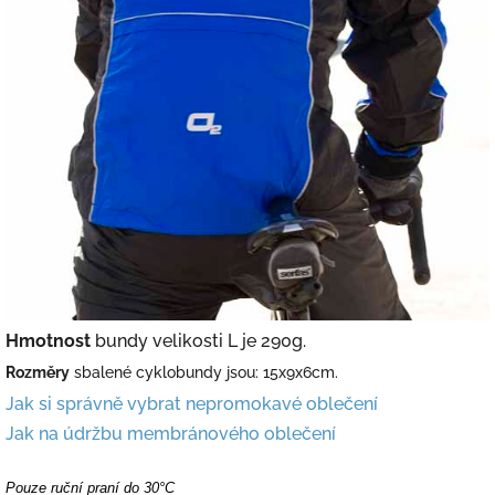
Hmotnost
bundy velikosti L je 290g.
Rozměry
sbalené cyklobundy jsou: 15x9x6cm.
Jak si správně vybrat nepromokavé oblečení
Jak na údržbu membránového oblečení
Pouze ruční praní do 30°C