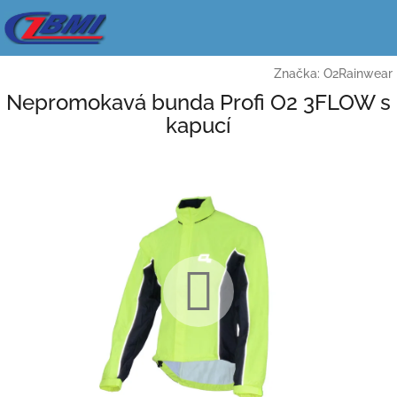
Přejít
na
obsah
Značka:
O2Rainwear
Nepromokavá bunda Profi O2 3FLOW s
kapucí