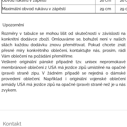
Obvod rukávu v zápěstí
26 cm
26 
Maximální obvod rukávu v zápěstí
29 cm
29 
Upozornění
Rozměry v tabulce se mohou lišit od skutečnosti v závislosti na
konkrétní dodávce zboží. Omlouváme se, bohužel není v našich
silách každou dodávku znovu přeměřovat. Pokud chcete znát
přesné míry konkrétního oblečení, kontaktujte nás, prosím, rádi
Vám oblečení na požádání přeměříme.
Veškeré originální pánské případně tzv. unisex nepromokavé
membránové oblečení z USA má jezdce zipů umístěné na opačné
(pravé) straně zipu. V žádném případě se nejedná o dámské
provedení oblečení. Například i originální vojenské oblečení
armády USA má jezdce zipů na opačné (pravé) straně než je u nás
zvykem.
Z
á
Kontakt
p