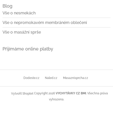
Blog
Vše o nesmekách
Vše o nepromokavém membráném oblečení
Vše o masážní sprše
Přijímáme online platby
Dodeste.cz
Naled.cz
Masaznisprcha.cz
Copyright 2026
VYCHYTÁVKY CZ BMI
. Všechna práva
Vytvořil Shoptet
vyhrazena.