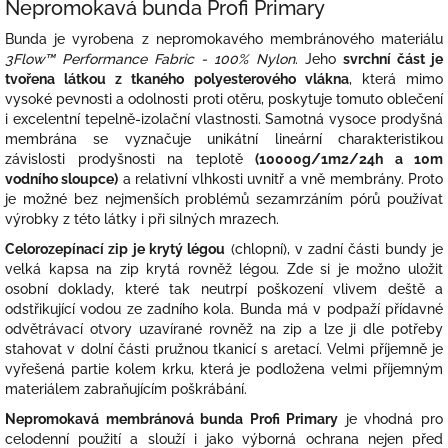
Nepromokavá bunda Profi Primary
Bunda je vyrobena z nepromokavého membránového materiálu
3Flow™ Performance Fabric - 100% Nylon
. Jeho
svrchní část je
tvořena látkou z tkaného polyesterového vlákna
, která mimo
vysoké pevnosti a odolnosti proti otěru, poskytuje tomuto oblečení
i excelentní tepelně-izolační vlastnosti. Samotná vysoce prodyšná
membrána se vyznačuje unikátní lineární charakteristikou
závislosti prodyšnosti na teplotě
(10000g/1m2/24h a 10m
vodního sloupce)
a relativní vlhkosti uvnitř a vně membrány. Proto
je možné bez nejmenších problémů sezamrzáním pórů používat
výrobky z této látky i při silných mrazech.
Celorozepínací zip je krytý légou
(chlopní), v zadní části bundy je
velká kapsa na zip krytá rovněž légou. Zde si je možno uložit
osobní doklady, které tak neutrpí poškození vlivem deště a
odstřikující vodou ze zadního kola. Bunda má v podpaží přídavné
odvětrávací otvory uzavírané rovněž na zip a lze ji dle potřeby
stahovat v dolní části pružnou tkanicí s aretací. Velmi příjemně je
vyřešená partie kolem krku, která je podložena velmi příjemným
materiálem zabraňujícím poškrábání.
Nepromokavá membránová bunda Profi Primary
je vhodná pro
celodenní použití a slouží i jako výborná ochrana nejen před