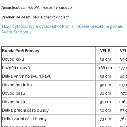
Neodstřeďovat, nežehlit, nesušit v sušičce
Výrobek se nesmí bělit a chemicky čistit
TEST
cyklobundy a cyklokalhot Profi si můžete přečíst na portálu
Světa Outdooru
.
Bunda Profi Primary
VEL S
VEL
Obvod krku
38 cm
39 
Rozpětí rukávů
166 cm
177
Délka vnitřního švu rukávu
58 cm
60 
Obvod hrudníku
92 cm
107
Obvod pasu
86 cm
97
Obvod boků
91 cm
106
Délka přední části bundy
56 cm
57 
Délka zadní části bundy
73 cm
76 