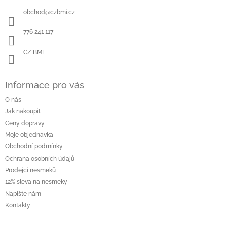
a
obchod
@
czbmi.cz
t
í
776 241 117
CZ BMI
Informace pro vás
O nás
Jak nakoupit
Ceny dopravy
Moje objednávka
Obchodní podmínky
Ochrana osobních údajů
Prodejci nesmeků
12% sleva na nesmeky
Napište nám
Kontakty