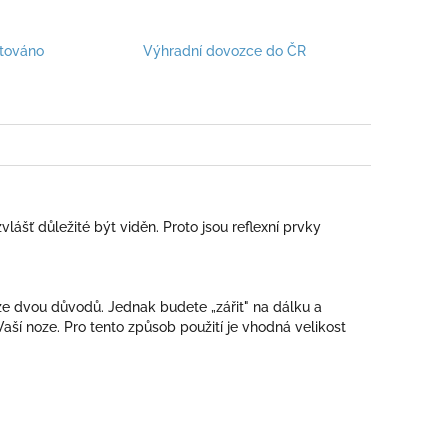
stováno
Výhradní dovozce do ČR
vlášť důležité být viděn. Proto jsou reflexní prvky
 ze dvou důvodů. Jednak budete „zářit" na dálku a
aší noze. Pro tento způsob použití je vhodná velikost