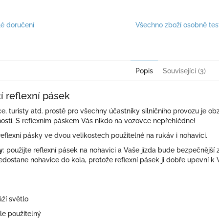
é doručení
Všechno zboží osobně te
Popis
Související (3)
 reflexní pásek
ce, turisty atd. prostě pro všechny účastníky silničního provozu je obz
ostí. S reflexním páskem Vás nikdo na vozovce nepřehlédne!
flexní pásky ve dvou velikostech použitelné na rukáv i nohavici.
y
: použijte reflexní pásek na nohavici a Vaše jízda bude bezpečnější
ostane nohavice do kola, protože reflexní pásek ji dobře upevní k V
.
áží světlo
le použitelný