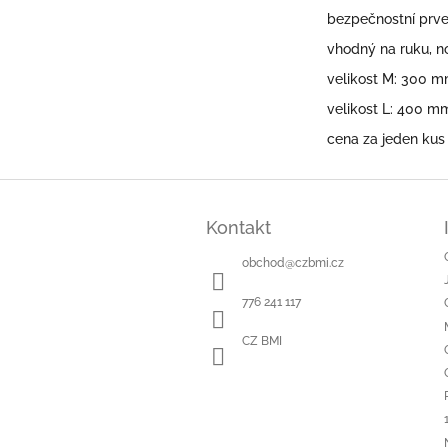
bezpečnostní prv
vhodný na ruku, no
velikost M: 300 
velikost L: 400 
cena za jeden kus 
Z
á
Kontakt
p
a
obchod
@
czbmi.cz
t
í
776 241 117
CZ BMI