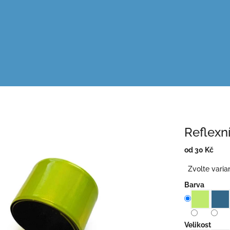
Reflexn
od
30 Kč
Měrná
Zvolte varia
cena:
Barva
Velikost