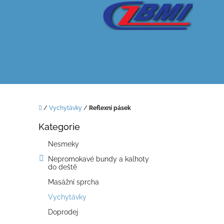
Přejít
na
obsah
Domů
/
Vychytávky
/
Reflexní pásek
P
Kategorie
o
Přeskočit
kategorie
s
Nesmeky
t
Nepromokavé bundy a kalhoty
r
do deště
a
n
Masážní sprcha
n
Vychytávky
í
Doprodej
p