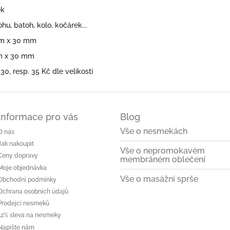
ek
hu, batoh, kolo, kočárek...
mm x 30 mm
mm x 30 mm
30, resp. 35 Kč dle velikosti
Informace pro vás
Blog
Vše o nesmekách
O nás
Jak nakoupit
Vše o nepromokavém
Ceny dopravy
membráném oblečení
Moje objednávka
Vše o masážní sprše
Obchodní podmínky
Ochrana osobních údajů
Prodejci nesmeků
12% sleva na nesmeky
Napište nám