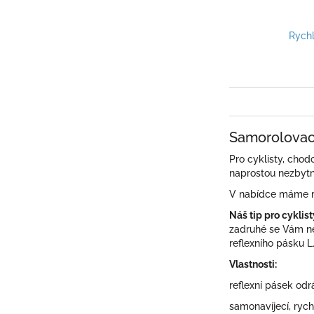
Rychl
Samorolovací
Pro cyklisty, chod
naprostou nezbytn
V nabídce máme re
Náš tip pro cyklist
zadruhé se Vám ned
reflexního pásku L
Vlastnosti:
reflexní pásek odr
samonavíjecí, rych