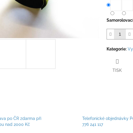
Samorolovací 
Kategorie
:
Vy
TISK
ava po ČR zdarma při
Telefonické objednávky P
pu nad 2000 Kč
776 241 117