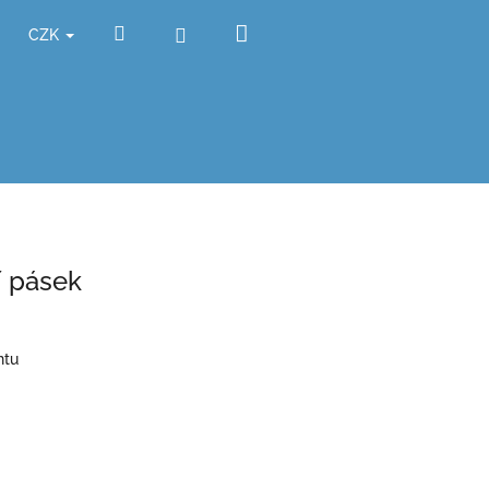
Nákupní
Hledat
Přihlášení
CZK
košík
í pásek
ntu