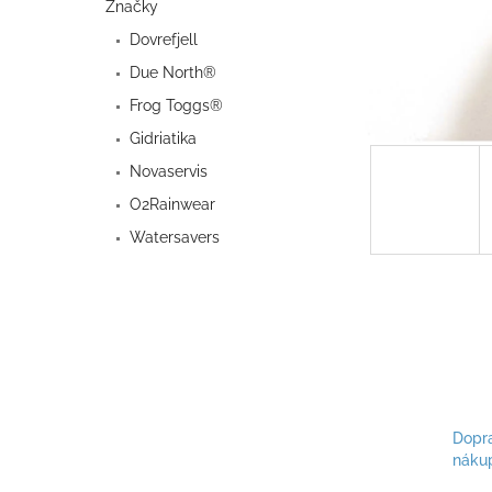
a
Značky
n
Dovrefjell
e
Due North®
l
Frog Toggs®
Gidriatika
Novaservis
O2Rainwear
Watersavers
Dopr
náku