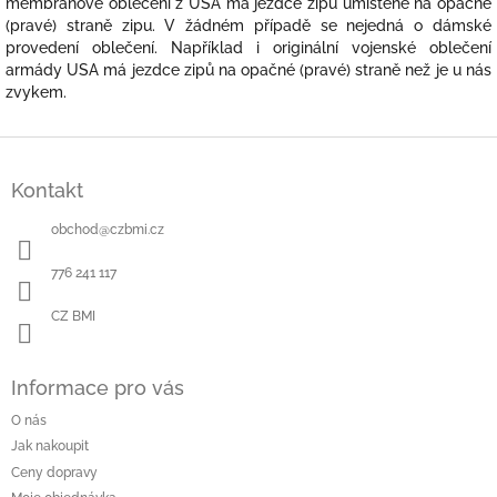
membránové oblečení z USA má jezdce zipů umístěné na opačné
(pravé) straně zipu. V žádném případě se nejedná o dámské
provedení oblečení. Například i originální vojenské oblečení
armády USA má jezdce zipů na opačné (pravé) straně než je u nás
zvykem.
Z
á
Kontakt
p
a
obchod
@
czbmi.cz
t
í
776 241 117
CZ BMI
Informace pro vás
O nás
Jak nakoupit
Ceny dopravy