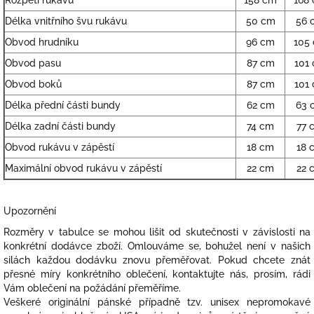
Rozpětí rukávů
158 cm
168
Délka vnitřního švu rukávu
50 cm
56 
Obvod hrudníku
96 cm
105
Obvod pasu
87 cm
101
Obvod boků
87 cm
101
Délka přední části bundy
62 cm
63 
Délka zadní části bundy
74 cm
77 
Obvod rukávu v zápěstí
18 cm
18 
Maximální obvod rukávu v zápěstí
22 cm
22 
Upozornění
Rozměry v tabulce se mohou lišit od skutečnosti v závislosti na
konkrétní dodávce zboží. Omlouváme se, bohužel není v našich
silách každou dodávku znovu přeměřovat. Pokud chcete znát
přesné míry konkrétního oblečení, kontaktujte nás, prosím, rádi
Vám oblečení na požádání přeměříme.
Veškeré originální pánské případně tzv. unisex nepromokavé