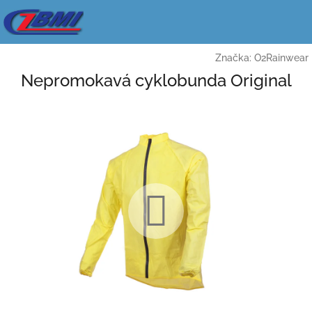
Přejít
na
obsah
Značka:
O2Rainwear
Nepromokavá cyklobunda Original