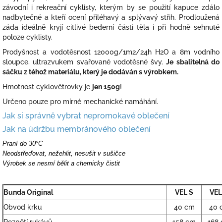
závodní i rekreační cyklisty, kterým by se použití kapuce zdálo
nadbytečné a kteří ocení přiléhavý a splývavý střih. Prodloužená
záda ideálně kryjí citlivé bederní části těla i při hodně sehnuté
poloze cyklisty.
Prodyšnost a vodotěsnost 12000g/1m2/24h H2O a 8m vodního
sloupce, ultrazvukem svařované vodotěsné švy.
Je sbalitelná do
sáčku z téhož materiálu, který je dodáván s výrobkem.
Hmotnost cyklovětrovky je
jen 150g
!
Určeno pouze pro mírné mechanické namáhání.
Jak si správně vybrat nepromokavé oblečení
Jak na údržbu membránového oblečení
Praní do 30°C
Neodstřeďovat, nežehlit, nesušit v sušičce
Výrobek se nesmí bělit a chemicky čistit
Bunda Original
VEL S
VEL
Obvod krku
40 cm
40 