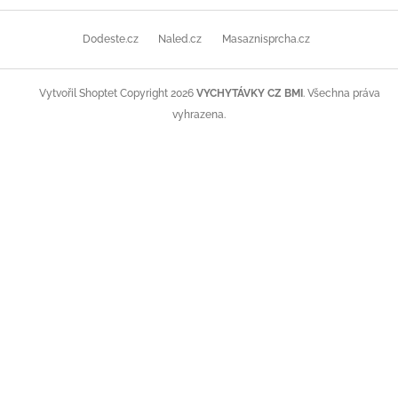
Dodeste.cz
Naled.cz
Masaznisprcha.cz
Copyright 2026
VYCHYTÁVKY CZ BMI
. Všechna práva
Vytvořil Shoptet
vyhrazena.