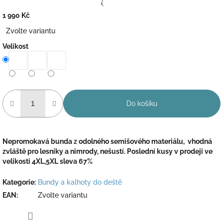
1 990 Kč
Měrná
Zvolte variantu
cena:
Velikost
Do košíku
Nepromokavá bunda z odolného semišového materiálu, vhodná
zvláště pro lesníky a nimrody, nešustí. Poslední kusy v prodeji ve
velikosti 4XL,5XL sleva 67%
Kategorie
:
Bundy a kalhoty do deště
EAN
:
Zvolte variantu