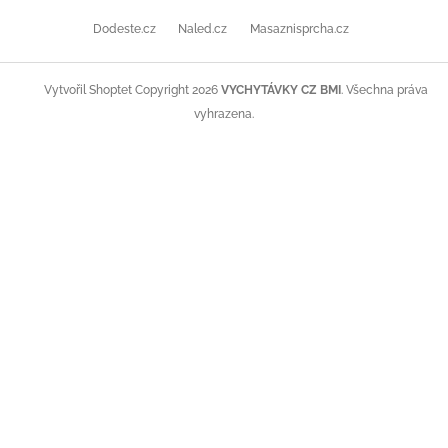
Dodeste.cz
Naled.cz
Masaznisprcha.cz
Copyright 2026
VYCHYTÁVKY CZ BMI
. Všechna práva
Vytvořil Shoptet
vyhrazena.