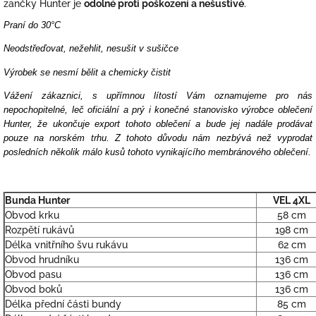
zančky Hunter je
odolné proti poškození a nešustivé
.
Praní do 30°C
Neodstřeďovat, nežehlit, nesušit v sušičce
Výrobek se nesmí bělit a chemicky čistit
Vážení zákaznici, s upřímnou lítostí Vám oznamujeme pro nás
nepochopitelné, leč oficiální a prý i konečné stanovisko výrobce oblečení
Hunter, že ukončuje export tohoto oblečení a bude jej nadále prodávat
pouze na norském trhu. Z tohoto důvodu nám nezbývá než vyprodat
posledních několik málo kusů tohoto vynikajícího membránového oblečení.
Bunda Hunter
VEL 4XL
Obvod krku
58 cm
Rozpětí rukávů
198 cm
Délka vnitřního švu rukávu
62 cm
Obvod hrudníku
136 cm
Obvod pasu
136 cm
Obvod boků
136 cm
Délka přední části bundy
85 cm