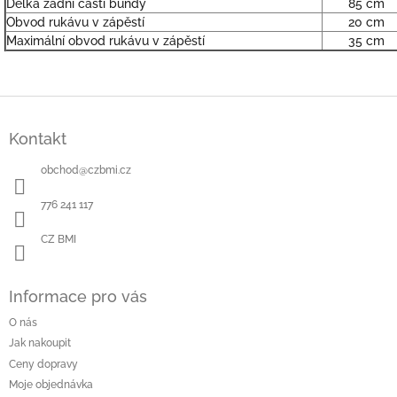
Délka zadní části bundy
85 cm
Obvod rukávu v zápěstí
20 cm
Maximální obvod rukávu v zápěstí
35 cm
Z
á
Kontakt
p
a
obchod
@
czbmi.cz
t
í
776 241 117
CZ BMI
Informace pro vás
O nás
Jak nakoupit
Ceny dopravy
Moje objednávka