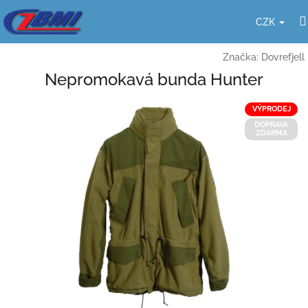
Přejít
na
CZK
obsah
Značka:
Dovrefjell
Nepromokavá bunda Hunter
VÝPRODEJ
DOPRAVA
ZDARMA